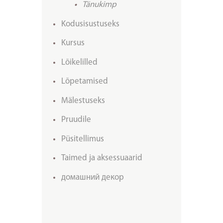
Tänukimp
Kodusisustuseks
Kursus
Lõikelilled
Lõpetamised
Mälestuseks
Pruudile
Püsitellimus
Taimed ja aksessuaarid
домашний декор