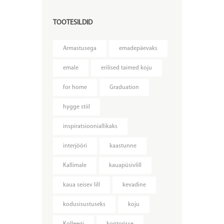
TOOTESILDID
Armastusega
emadepäevaks
emale
erilised taimed koju
for home
Graduation
hygge stiil
inspiratsiooniallikaks
interjööri
kaastunne
Kallimale
kauapüsivlill
kaua seisev lill
kevadine
kodusisustuseks
koju