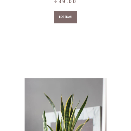
€
39.00
LOE EDASI