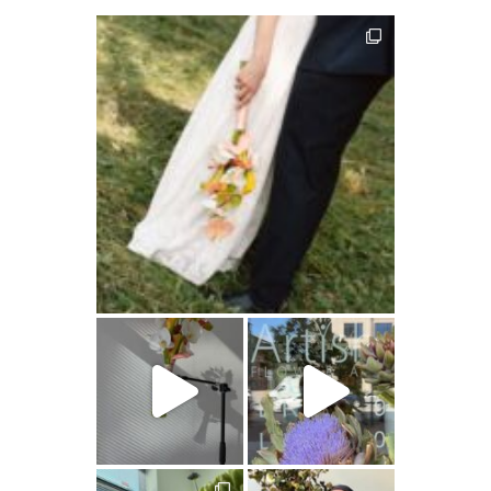
artishokflow
artishokflow
artishokflow
artishokflow
artishokflow