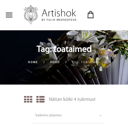
Tag: toataimed
HOME
POOD
TAG: TOATAIMED
Näitan kõiki 4 tulemust