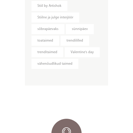
Stiil by Artishok
Stiilne ja julge interjöör
sõbrapäevaks
sünnipäev
toataimed
trendililled
trenditaimed
Valentine's day
vähenõudlikud taimed