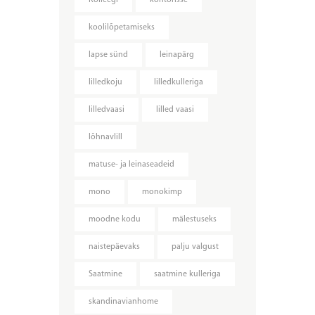
Kolleegi
kontorisse
koolilõpetamiseks
lapse sünd
leinapärg
lilledkoju
lilledkulleriga
lilledvaasi
lilled vaasi
lõhnavlill
matuse- ja leinaseadeid
mono
monokimp
moodne kodu
mälestuseks
naistepäevaks
palju valgust
Saatmine
saatmine kulleriga
skandinavianhome