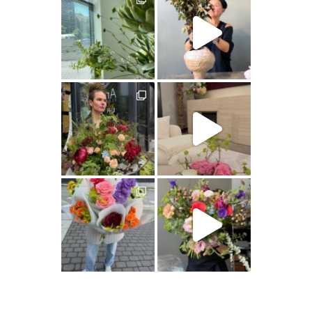
artishokflow
artishokflow
artishokflow
artishokflow