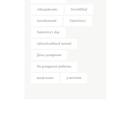
sõbrapäevaks
trendililled
trenditaimed
Valentine's
Valentine's day
vähenõudlikud taimed
День рождения
На рождение ребенка
выпускник
учителям