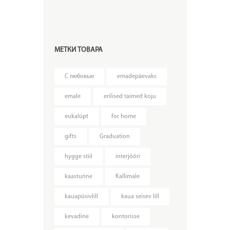
МЕТКИ ТОВАРА
C любовью
emadepäevaks
emale
erilised taimed koju
eukalüpt
for home
gifts
Graduation
hygge stiil
interjööri
kaastunne
Kallimale
kauapüsivlill
kaua seisev lill
kevadine
kontorisse