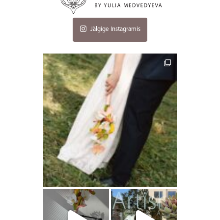
Jälgige Instagramis
artishokflow
artishokflow
artishokflow