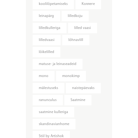
koolilõpetamiseks
Kоллеге
leinapärg
lilledkoju
lilledkulleriga
lilled vaasi
lilledvaasi
lõhnavlill
lõikelilled
matuse- ja leinaseadeid
mono
monokimp
mälestuseks
naistepäevaks
ranunculus
Saatmine
saatmine kulleriga
skandinavianhome
Stiil by Artishok