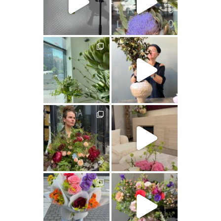
artishokflow
artishokflow
artishokflow
artishokflow
artishokflow
artishokflow