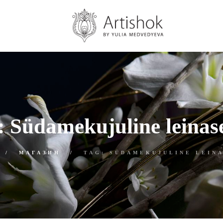
: Südamekujuline leinas
МАГАЗИН
TAG: SÜDAMEKUJULINE LEIN