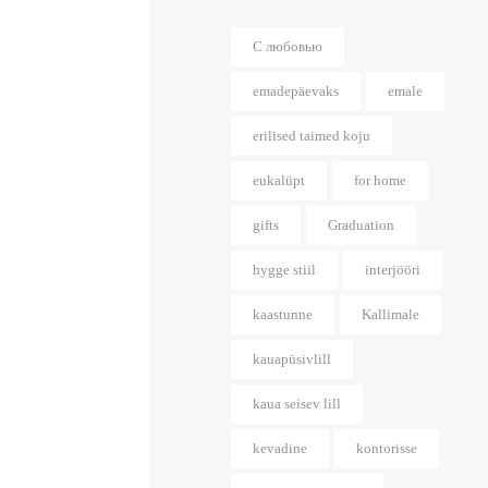
C любовью
emadepäevaks
emale
erilised taimed koju
eukalüpt
for home
gifts
Graduation
hygge stiil
interjööri
kaastunne
Kallimale
kauapüsivlill
kaua seisev lill
kevadine
kontorisse