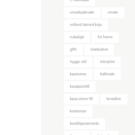
C любовью
emadepäevaks
emale
erilised taimed koju
eukalüpt
for home
gifts
Graduation
hygge stiil
interjööri
kaastunne
Kallimale
kauapüsivlill
kaua seisev lill
kevadine
kontorisse
koolilõpetamiseks