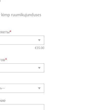
0
v kimp ruumikujunduses
укеты
*
€
35.00
тов
*
ние