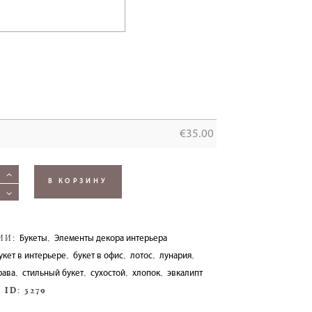
а
€
35.00
В КОРЗИНУ
ИИ:
,
Букеты
Элементы декора интерьера
,
,
,
,
укет в интерьере
букет в офис
лотос
лунария
,
,
,
,
рава
стильный букет
сухостой
хлопок
эвкалипт
 ID:
5279