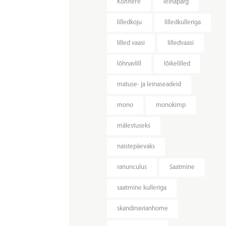
Kоллеге
leinapärg
lilledkoju
lilledkulleriga
lilled vaasi
lilledvaasi
lõhnavlill
lõikelilled
matuse- ja leinaseadeid
mono
monokimp
mälestuseks
naistepäevaks
ranunculus
Saatmine
saatmine kulleriga
skandinavianhome