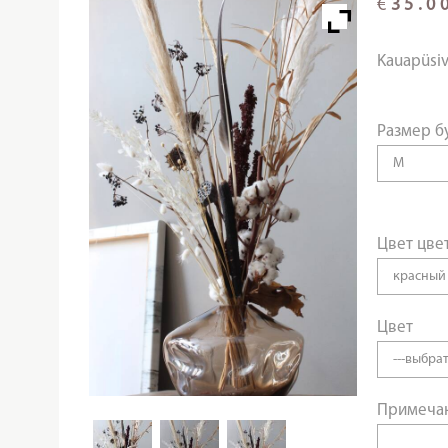
€
35.0
Kauapüsi
Размер б
Цвет цве
Цвет
Примеча