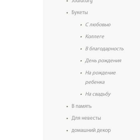
Jõuluturg
Букеты
C любовью
Kоллеге
В благодарность
День рождения
На рождение
ребенка
На свадьбу
В память
Для невесты
домашний декор