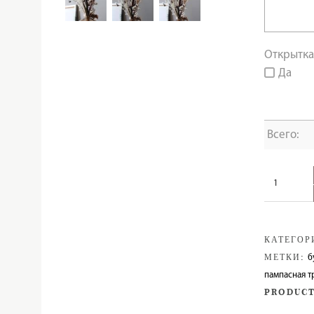
Открытк
Да
Всего:
Количество
Букет
из
сухоцветов
КАТЕГОР
и
МЕТКИ:
б
трав
пампасная т
PRODUCT