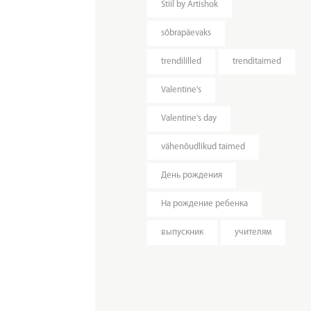
Stiil by Artishok
sõbrapäevaks
trendililled
trenditaimed
Valentine's
Valentine's day
vähenõudlikud taimed
День рождения
На рождение ребенка
выпускник
учителям