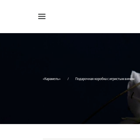
«Карамель»
Подарочная коробка с игристым вином