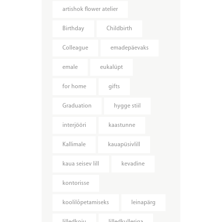
artishok flower atelier
Birthday
Childbirth
Colleague
emadepäevaks
emale
eukalüpt
for home
gifts
Graduation
hygge stiil
interjööri
kaastunne
Kallimale
kauapüsivlill
kaua seisev lill
kevadine
kontorisse
koolilõpetamiseks
leinapärg
lilledkoju
lilledkulleriga