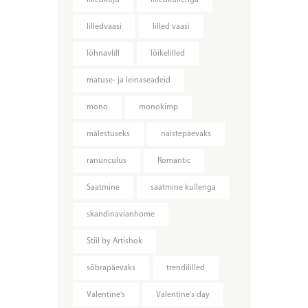
lilledvaasi
lilled vaasi
lõhnavlill
lõikelilled
matuse- ja leinaseadeid
mono
monokimp
mälestuseks
naistepäevaks
ranunculus
Romantic
Saatmine
saatmine kulleriga
skandinavianhome
Stiil by Artishok
sõbrapäevaks
trendililled
Valentine's
Valentine's day