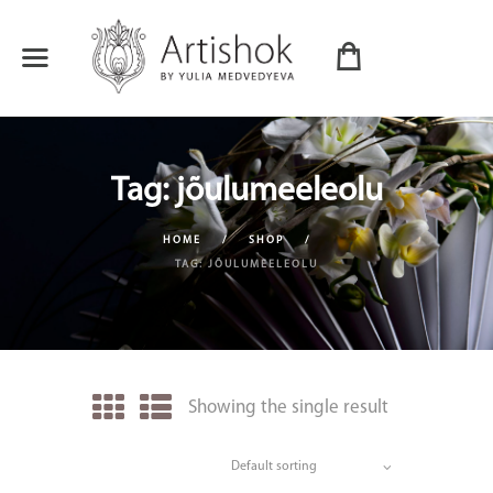
Tag: jõulumeeleolu
HOME
SHOP
TAG: JÕULUMEELEOLU
Showing the single result