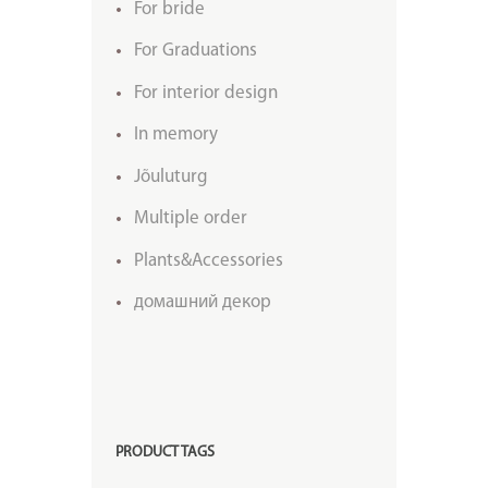
For bride
For Graduations
For interior design
In memory
Jõuluturg
Multiple order
Plants&Accessories
домашний декор
PRODUCT TAGS