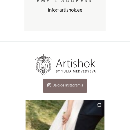
EMAIL ADDRESS
info@artishok.ee
Jälgige Instagramis
artishokflow