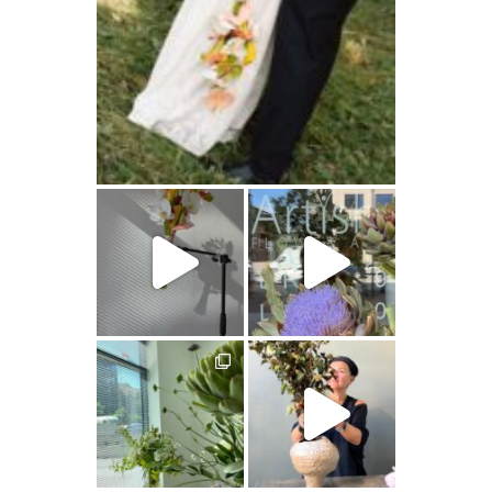
artishokflow
artishokflow
artishokflow
artishokflow