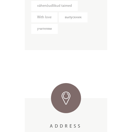
vähenõudlikud taimed
With love
выпускник
учителям
ADDRESS