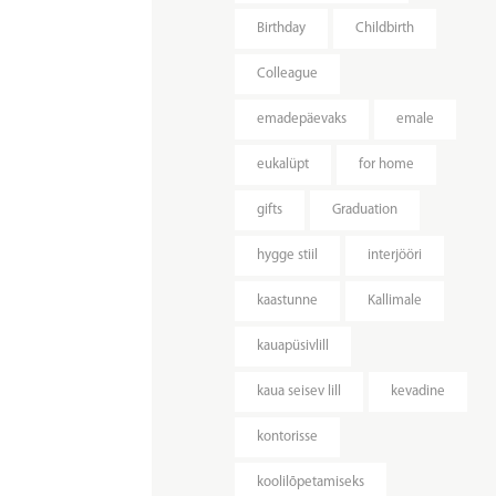
Birthday
Childbirth
Colleague
emadepäevaks
emale
eukalüpt
for home
gifts
Graduation
hygge stiil
interjööri
kaastunne
Kallimale
kauapüsivlill
kaua seisev lill
kevadine
kontorisse
koolilõpetamiseks