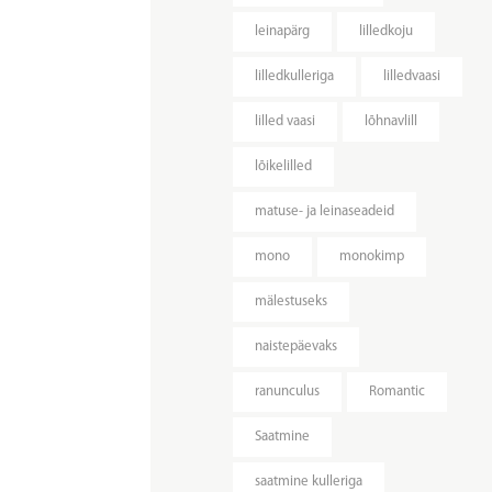
leinapärg
lilledkoju
lilledkulleriga
lilledvaasi
lilled vaasi
lõhnavlill
lõikelilled
matuse- ja leinaseadeid
mono
monokimp
mälestuseks
naistepäevaks
ranunculus
Romantic
Saatmine
saatmine kulleriga