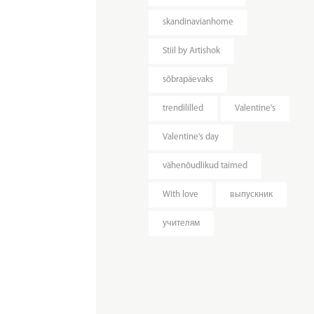
skandinavianhome
Stiil by Artishok
sõbrapäevaks
trendililled
Valentine's
Valentine's day
vähenõudlikud taimed
With love
выпускник
учителям