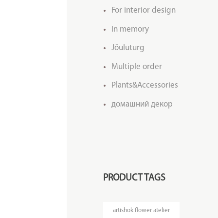
For interior design
In memory
Jõuluturg
Multiple order
Plants&Accessories
домашний декор
PRODUCT TAGS
artishok flower atelier