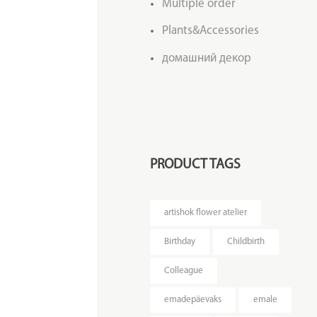
Multiple order
Plants&Accessories
домашний декор
PRODUCT TAGS
artishok flower atelier
Birthday
Childbirth
Colleague
emadepäevaks
emale