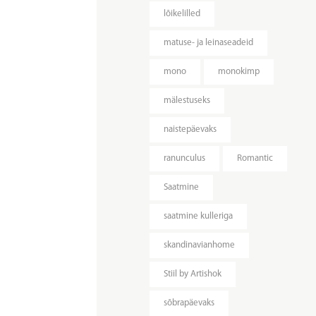
lõikelilled
matuse- ja leinaseadeid
mono
monokimp
mälestuseks
naistepäevaks
ranunculus
Romantic
Saatmine
saatmine kulleriga
skandinavianhome
Stiil by Artishok
sõbrapäevaks