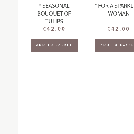
* SEASONAL
* FOR A SPARK
BOUQUET OF
WOMAN
TULIPS
€
42.00
€
42.00
ADD TO BASKET
ADD TO BASK