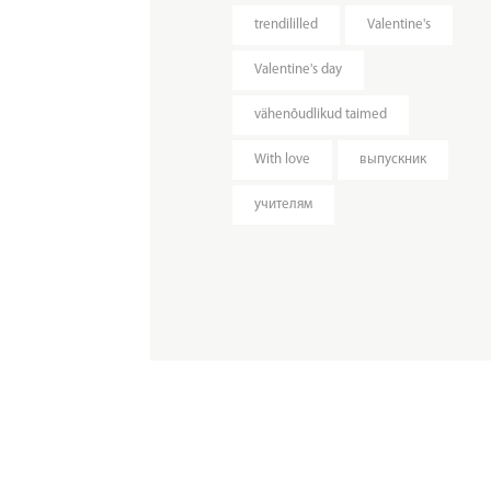
trendililled
Valentine's
Valentine's day
vähenõudlikud taimed
With love
выпускник
учителям