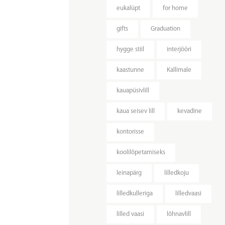
eukalüpt
for home
gifts
Graduation
hygge stiil
interjööri
kaastunne
Kallimale
kauapüsivlill
kaua seisev lill
kevadine
kontorisse
koolilõpetamiseks
leinapärg
lilledkoju
lilledkulleriga
lilledvaasi
lilled vaasi
lõhnavlill