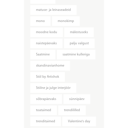
matuse- ja leinaseadeid
mono
monokimp
moodne kodu
mälestuseks
naistepäevaks
palju valgust
Saatmine
saatmine kulleriga
skandinavianhome
Stiil by Artishok
Stiilne ja julge interjöör
sõbrapäevaks
sünnipäev
toataimed
trendililled
trenditaimed
Valentine's day