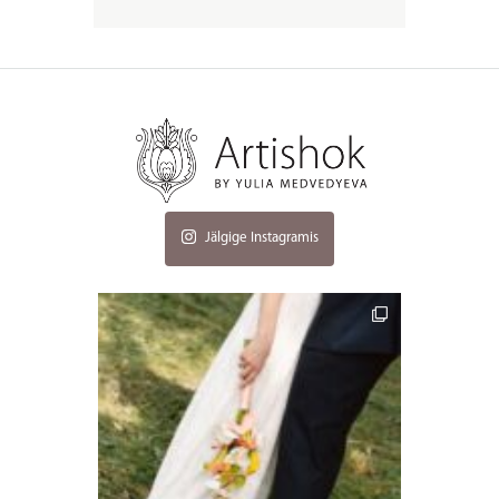
Jälgige Instagramis
artishokflow