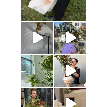
artishokflow
artishokflow
artishokflow
artishokflow
artishokflow
artishokflow