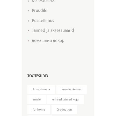
Mälestuseks
Pruudile
Püsitellimus
Taimed ja aksessuaarid
домашний декор
TOOTESILDID
Armastusega
emadepäevaks
emale
erilised taimed koju
for home
Graduation