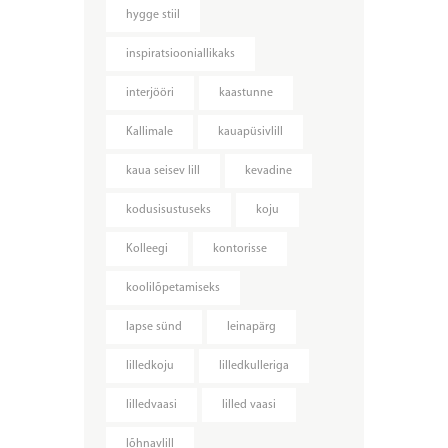
hygge stiil
inspiratsiooniallikaks
interjööri
kaastunne
Kallimale
kauapüsivlill
kaua seisev lill
kevadine
kodusisustuseks
koju
Kolleegi
kontorisse
koolilõpetamiseks
lapse sünd
leinapärg
lilledkoju
lilledkulleriga
lilledvaasi
lilled vaasi
lõhnavlill