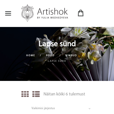
Lapse sünd
HOME
POOD
KIMBUD
LAPSE SÜND
Näitan kõiki 6 tulemust