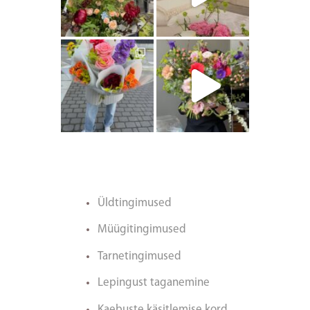
artishokflow
artishokflow
Üldtingimused
Müügitingimused
Tarnetingimused
Lepingust taganemine
Kaebuste käsitlemise kord