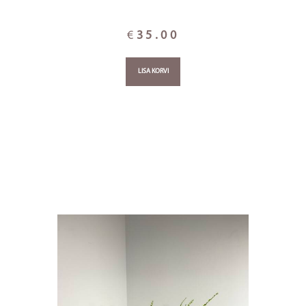
€
35.00
LISA KORVI