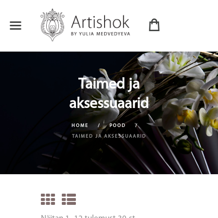
Taimed ja
aksessuaarid
HOME
POOD
TAIMED JA AKSESSUAARID