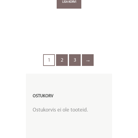
LISA KORVI
1
2
3
→
OSTUKORV
Ostukorvis ei ole tooteid.