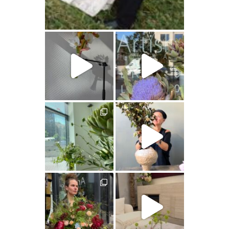
artishokflow
artishokflow
artishokflow
artishokflow
artishokflow
artishokflow