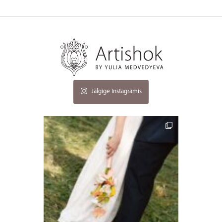
Jälgige Instagramis
artishokflow