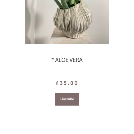
* ALOE VERA
€
35.00
LISA KORVI