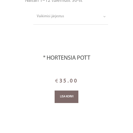
Näitan 1–12 tulemust 30-st
* HORTENSIA POTT
€
35.00
LISA KORVI