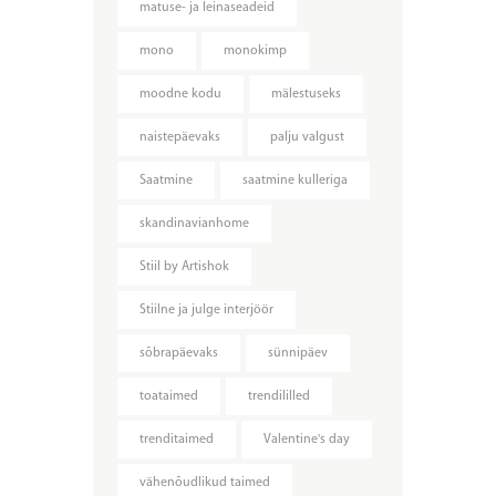
matuse- ja leinaseadeid
mono
monokimp
moodne kodu
mälestuseks
naistepäevaks
palju valgust
Saatmine
saatmine kulleriga
skandinavianhome
Stiil by Artishok
Stiilne ja julge interjöör
sõbrapäevaks
sünnipäev
toataimed
trendililled
trenditaimed
Valentine's day
vähenõudlikud taimed