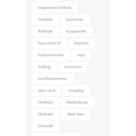
inspiratsiooniallikaks
interjööri
kaastunne
Kallimale
kauapüsivlill
kaua seisev lill
kevadine
kodusisustuseks
koju
Kolleegi
kontorisse
koolilõpetamiseks
lapse sünd
leinapärg
lilledkoju
lilledkulleriga
lilledvaasi
lilled vaasi
lõhnavlill