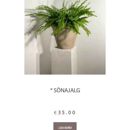
* SÕNAJALG
€
35.00
LISA KORVI