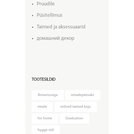
Pruudile
Püsitellimus
Taimed ja aksessuaarid
домашний декор
TOOTESILDID
Armastusega
emadepäevaks
emale
erilised taimed koju
for home
Graduation
hygge stiil