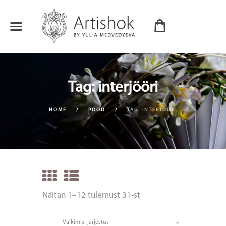
Tag: interjööri
HOME
POOD
TAG: INTERJÖÖRI
Näitan 1–12 tulemust 31-st