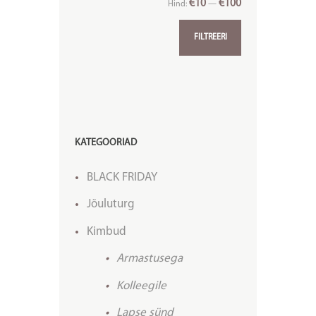
€10
€100
Hind:
—
FILTREERI
KATEGOORIAD
BLACK FRIDAY
Jõuluturg
Kimbud
Armastusega
Kolleegile
Lapse sünd