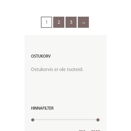
1
2
3
→
OSTUKORV
Ostukorvis ei ole tooteid.
HINNAFILTER