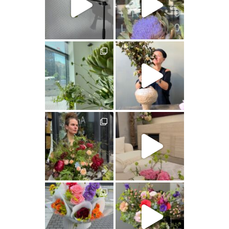
artishokflow
artishokflow
artishokflow
artishokflow
artishokflow
artishokflow