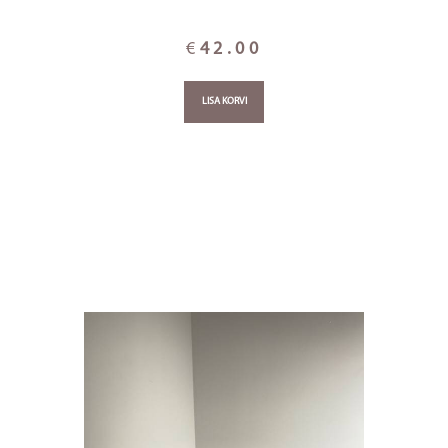
€
42.00
LISA KORVI