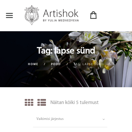
Tag: lapse sünd
HOME
POOD
TAG: LAPSE SÜND
Näitan kõiki 5 tulemust