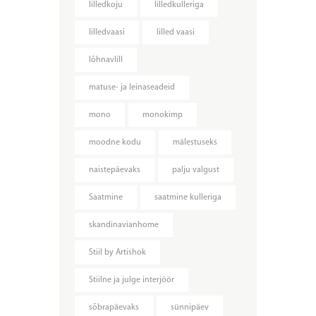
lilledkoju
lilledkulleriga
lilledvaasi
lilled vaasi
lõhnavlill
matuse- ja leinaseadeid
mono
monokimp
moodne kodu
mälestuseks
naistepäevaks
palju valgust
Saatmine
saatmine kulleriga
skandinavianhome
Stiil by Artishok
Stiilne ja julge interjöör
sõbrapäevaks
sünnipäev