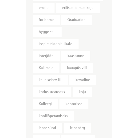
emale
erilised taimed koju
for home
Graduation
hygge stiil
inspiratsiooniallikaks
interjööri
kaastunne
Kallimale
kauapüsivlill
kaua seisev lill
kevadine
kodusisustuseks
koju
Kolleegi
kontorisse
koolilõpetamiseks
lapse sünd
leinapärg