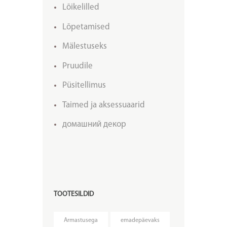
Lõikelilled
Lõpetamised
Mälestuseks
Pruudile
Püsitellimus
Taimed ja aksessuaarid
домашний декор
TOOTESILDID
Armastusega
emadepäevaks