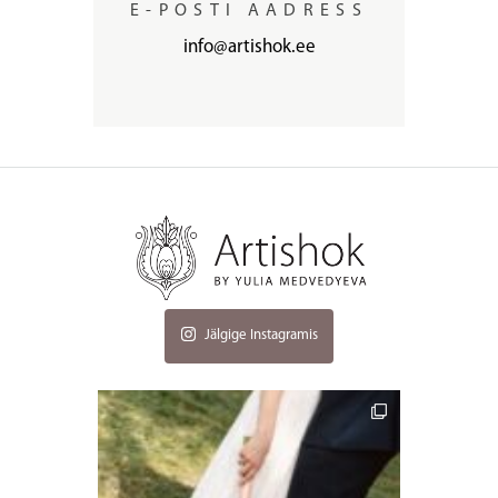
E-POSTI AADRESS
info@artishok.ee
Jälgige Instagramis
artishokflow