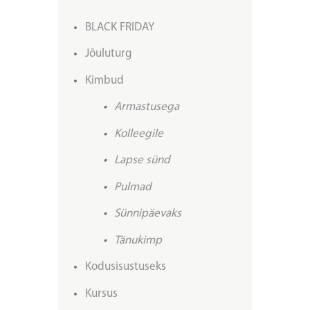
BLACK FRIDAY
Jõuluturg
Kimbud
Armastusega
Kolleegile
Lapse sünd
Pulmad
Sünnipäevaks
Tänukimp
Kodusisustuseks
Kursus