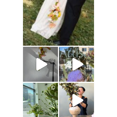
artishokflow
artishokflow
artishokflow
artishokflow