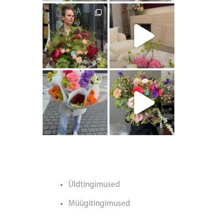
artishokflow
artishokflow
artishokflow
artishokflow
Üldtingimused
Müügitingimused