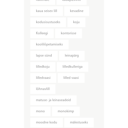
kaua seisev lill
kevadine
kodusisustuseks
koju
Kolleegi
kontorisse
koolilõpetamiseks
lapse sünd
leinapärg
lilledkoju
lilledkulleriga
lilledvaasi
lilled vaasi
lõhnavlill
matuse- ja leinaseadeid
mono
monokimp
moodne kodu
mälestuseks