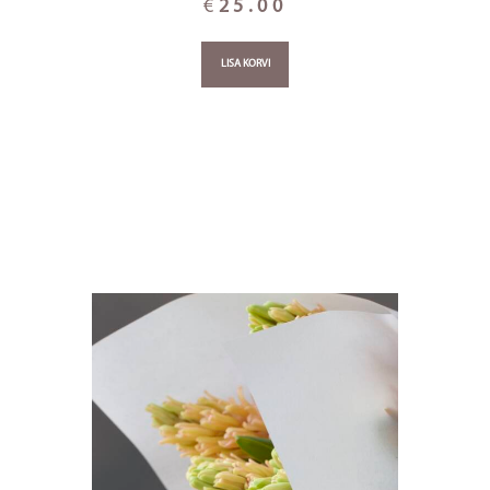
€
25.00
LISA KORVI