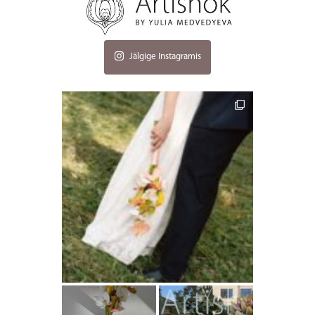
Jälgige Instagramis
artishokflow
artishokflow
artishokflow