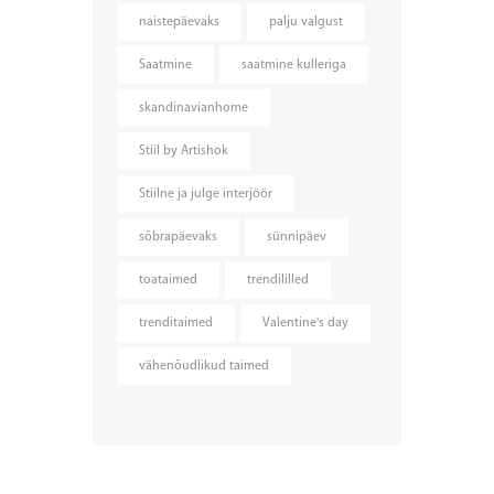
naistepäevaks
palju valgust
Saatmine
saatmine kulleriga
skandinavianhome
Stiil by Artishok
Stiilne ja julge interjöör
sõbrapäevaks
sünnipäev
toataimed
trendililled
trenditaimed
Valentine's day
vähenõudlikud taimed