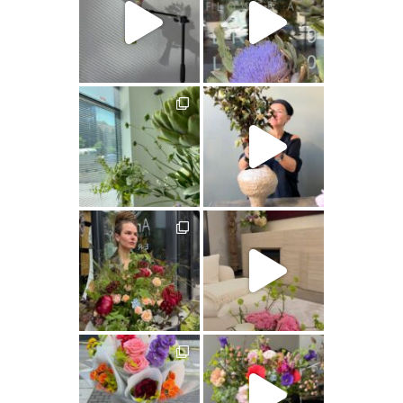
artishokflow
artishokflow
artishokflow
artishokflow
artishokflow
artishokflow