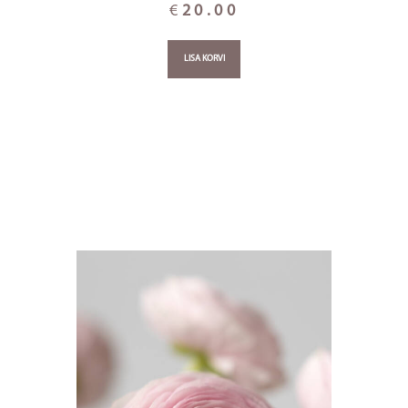
€
20.00
LISA KORVI