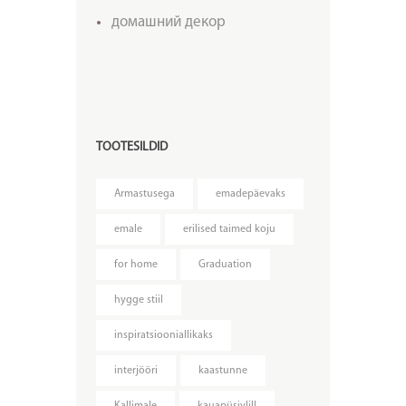
домашний декор
TOOTESILDID
Armastusega
emadepäevaks
emale
erilised taimed koju
for home
Graduation
hygge stiil
inspiratsiooniallikaks
interjööri
kaastunne
Kallimale
kauapüsivlill