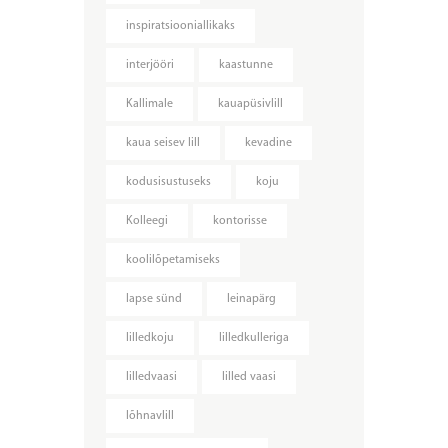
inspiratsiooniallikaks
interjööri
kaastunne
Kallimale
kauapüsivlill
kaua seisev lill
kevadine
kodusisustuseks
koju
Kolleegi
kontorisse
koolilõpetamiseks
lapse sünd
leinapärg
lilledkoju
lilledkulleriga
lilledvaasi
lilled vaasi
lõhnavlill