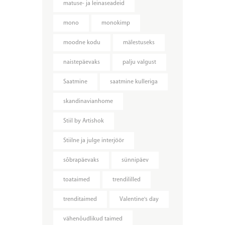
matuse- ja leinaseadeid
mono
monokimp
moodne kodu
mälestuseks
naistepäevaks
palju valgust
Saatmine
saatmine kulleriga
skandinavianhome
Stiil by Artishok
Stiilne ja julge interjöör
sõbrapäevaks
sünnipäev
toataimed
trendililled
trenditaimed
Valentine's day
vähenõudlikud taimed