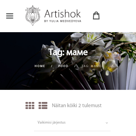
Tag: маме
HOME
POOD
TAG: МАМЕ
Näitan kõiki 2 tulemust