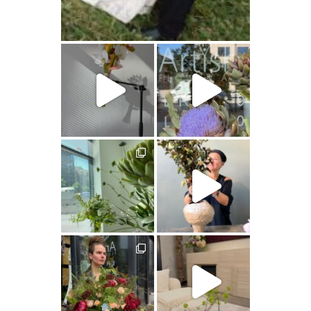
artishokflow
artishokflow
artishokflow
artishokflow
artishokflow
artishokflow