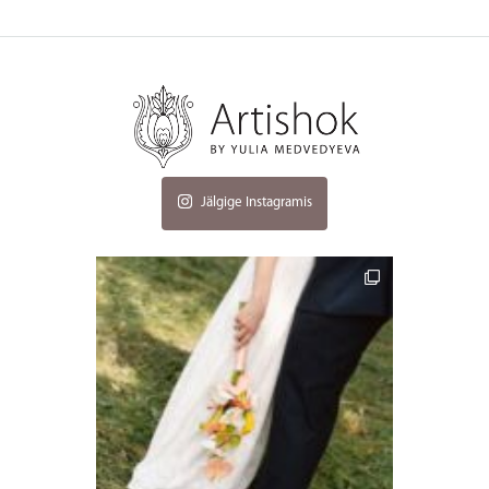
Jälgige Instagramis
artishokflow