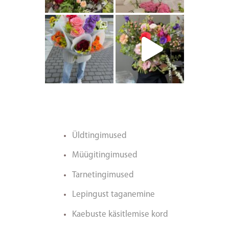
artishokflow
artishokflow
Üldtingimused
Müügitingimused
Tarnetingimused
Lepingust taganemine
Kaebuste käsitlemise kord