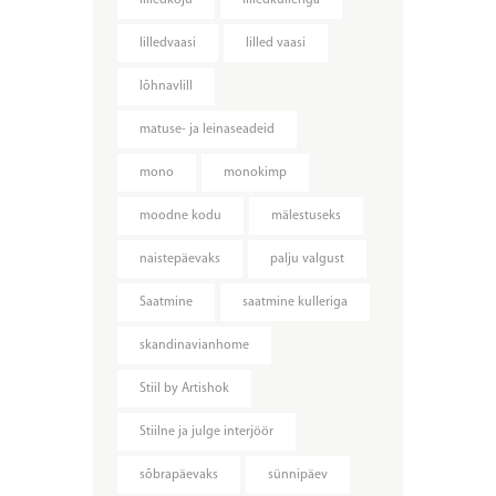
lilledkoju
lilledkulleriga
lilledvaasi
lilled vaasi
lõhnavlill
matuse- ja leinaseadeid
mono
monokimp
moodne kodu
mälestuseks
naistepäevaks
palju valgust
Saatmine
saatmine kulleriga
skandinavianhome
Stiil by Artishok
Stiilne ja julge interjöör
sõbrapäevaks
sünnipäev