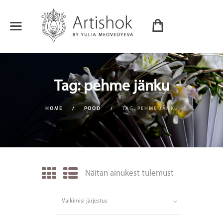
Tag: pehme jänku
HOME
POOD
TAG: PEHME JÄNKU
Näitan ainukest tulemust