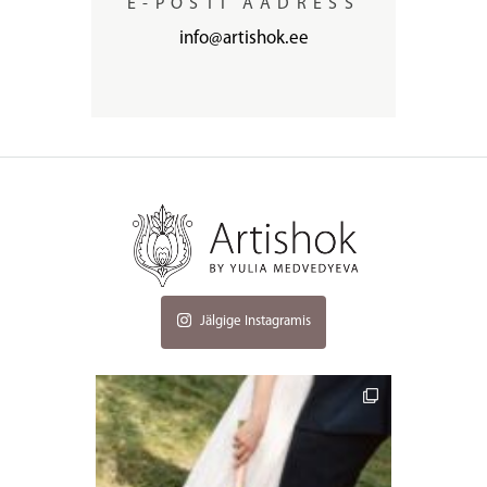
E-POSTI AADRESS
info@artishok.ee
Jälgige Instagramis
artishokflow