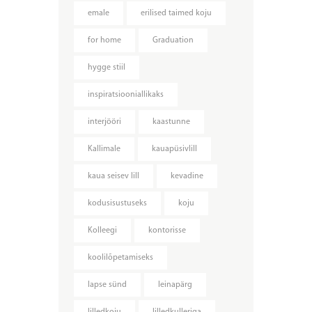
emale
erilised taimed koju
for home
Graduation
hygge stiil
inspiratsiooniallikaks
interjööri
kaastunne
Kallimale
kauapüsivlill
kaua seisev lill
kevadine
kodusisustuseks
koju
Kolleegi
kontorisse
koolilõpetamiseks
lapse sünd
leinapärg