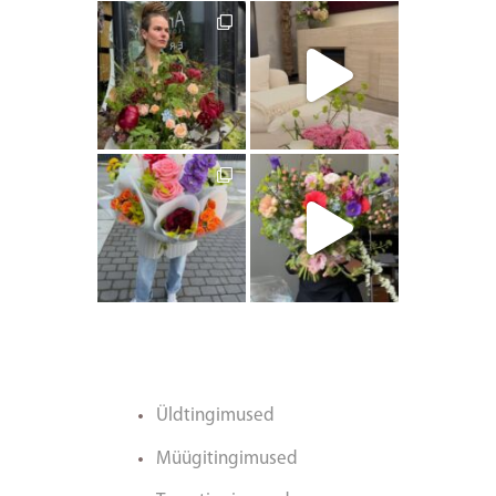
artishokflow
artishokflow
artishokflow
artishokflow
Üldtingimused
Müügitingimused