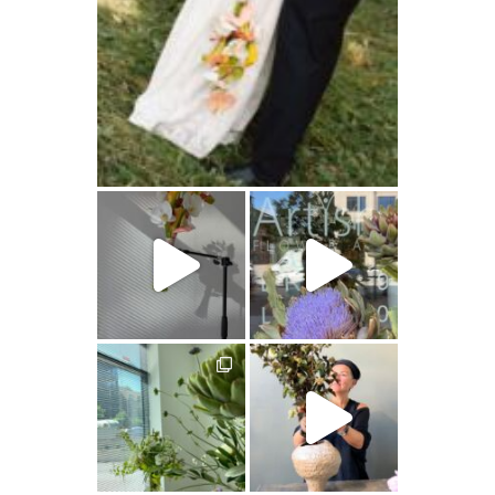
artishokflow
artishokflow
artishokflow
artishokflow