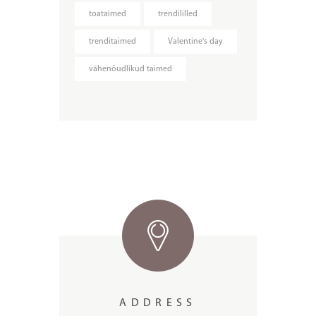
toataimed
trendililled
trenditaimed
Valentine's day
vähenõudlikud taimed
ADDRESS