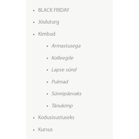
BLACK FRIDAY
Jõuluturg
Kimbud
Armastusega
Kolleegile
Lapse sünd
Pulmad
Sünnipäevaks
Tänukimp
Kodusisustuseks
Kursus