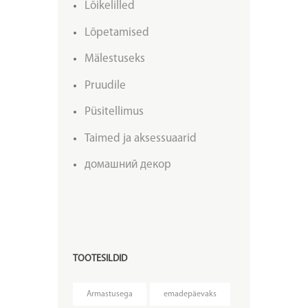
Lõikelilled
Lõpetamised
Mälestuseks
Pruudile
Püsitellimus
Taimed ja aksessuaarid
домашний декор
TOOTESILDID
Armastusega
emadepäevaks